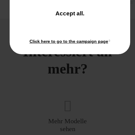
Größere Karte anzeigen
and close the win
Accept all
.
Click here to go to the campaign page
Interessiert an
mehr?
Mehr Modelle
sehen