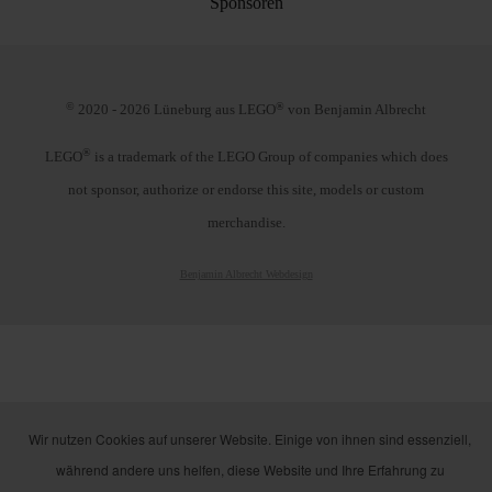
Sponsoren
©
®
2020 - 2026 Lüneburg aus LEGO
von Benjamin Albrecht
®
LEGO
is a trademark of the LEGO Group of companies which does
not sponsor, authorize or endorse this site, models or custom
merchandise.
Benjamin Albrecht Webdesign
Wir nutzen Cookies auf unserer Website. Einige von ihnen sind essenziell,
während andere uns helfen, diese Website und Ihre Erfahrung zu