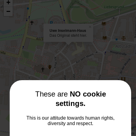
+
−
×
Uwe Inselmann-Haus
Das Original steht hier.
These are
NO cookie
settings.
This is our attitude towards human rights,
diversity and respect.
Leaflet
| ©
OpenStreetMap
contributors