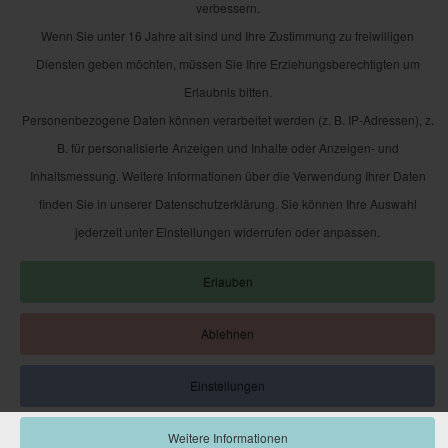
verbessern.
Wenn Sie unter 16 Jahre alt sind und Ihre Zustimmung zu freiwilligen
Diensten geben möchten, müssen Sie Ihre Erziehungsberechtigten um
Erlaubnis bitten.
Personenbezogene Daten können verarbeitet werden (z. B. IP-Adressen), z.
B. für personalisierte Anzeigen und Inhalte oder Anzeigen- und
Inhaltsmessung. Weitere Informationen über die Verwendung Ihrer Daten
finden Sie in unserer Datenschutzerklärung. Sie können Ihre Auswahl
jederzeit unter Einstellungen widerrufen oder anpassen.
Erlauben
Ablehnen
Einstellungen
Weitere Informationen