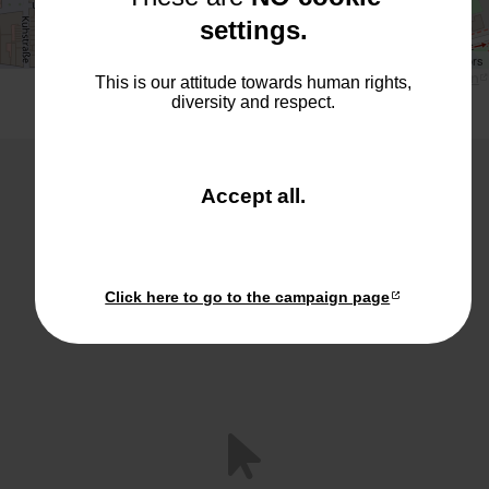
settings.
Leaflet
| ©
OpenStreetMap
contributors
Größere Karte anzeigen
This is our attitude towards human rights,
diversity and respect.
and close the win
Accept all
.
Interessiert an
Click here to go to the campaign page
mehr?