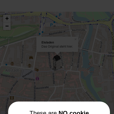
+
−
×
Eisladen
Das Original steht hier.
These are
NO cookie