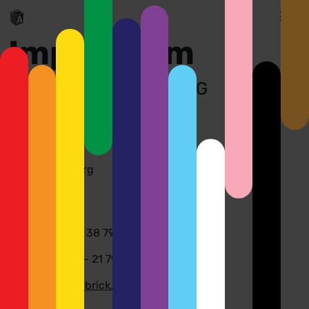
Impressum
Angaben gemäß § 5 TMG
Benjamin Albrecht
Neue Straße 6
21335 Lüneburg
Kontakt
Telefon: 0157 - 38 79 13 59
Telefax: 04131 - 21 79 245
E-Mail:
info@albrick.de